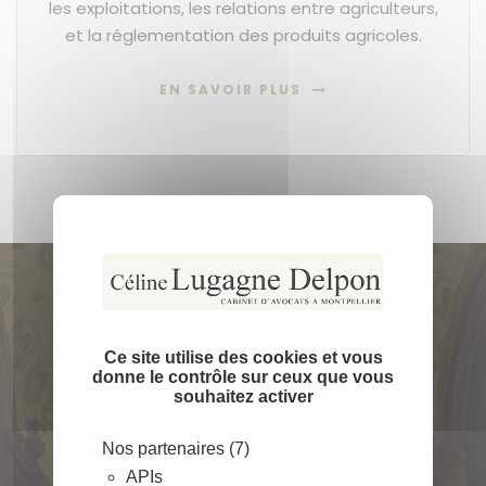
les exploitations, les relations entre agriculteurs,
et la réglementation des produits agricoles.
EN SAVOIR PLUS
Masquer l
X
Demander une
Ce site utilise des cookies et vous
consultation
donne le contrôle sur ceux que vous
souhaitez activer
Besoin d’une aide
Nos partenaires (7)
juridique ?
APIs