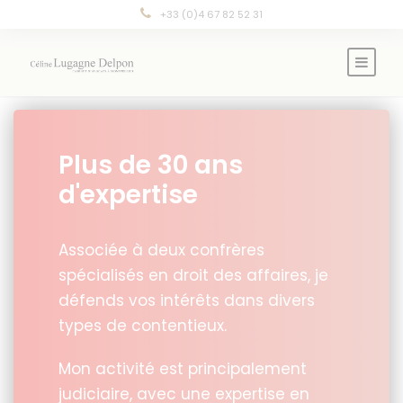
Panneau de gestion des cookies
+33 (0)4 67 82 52 31
Plus de 30 ans
d'expertise
Associée à deux confrères
spécialisés en droit des affaires, je
défends vos intérêts dans divers
types de contentieux.
Mon activité est principalement
judiciaire, avec une expertise en