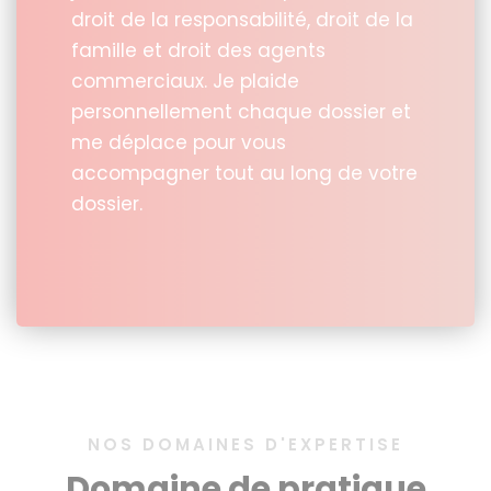
droit de la responsabilité, droit de la
famille et droit des agents
commerciaux. Je plaide
personnellement chaque dossier et
me déplace pour vous
accompagner tout au long de votre
dossier.
NOS DOMAINES D'EXPERTISE
Domaine de pratique