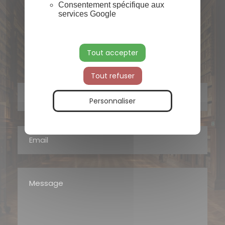
Consentement spécifique aux
services Google
Contactez-moi pour une consultation
personnalisée en droit commercial,
familial, immobilier, social, ou agricole.
Tout accepter
Tout refuser
Personnaliser