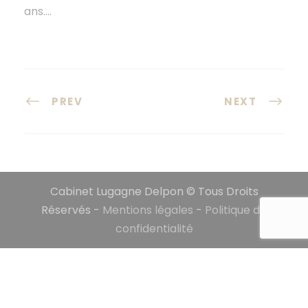
ans….
PREV
NEXT
Cabinet Lugagne Delpon © Tous Droits
Réservés -
Mentions légales
-
Politique de
confidentialité