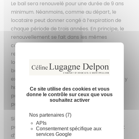
Le bail sera renouvelé pour une durée de 9 ans
minimum. Néanmoins, comme au départ, le
locataire peut donner congé à l’expiration de
chaque période de trois années. En principe, le
renouvellement se fait dans les mêmes
conditions que le bail initial. Le droit de
Masquer l
renouvellement concerne la totalité des lieux
X
loués, même si la propriété est divisée. Le
bailleur dispose de droits de reprise par
exemple pour construire sur le terrain ou pour y
habiter. Il peut donc s’agir d’une reprise
Ce site utilise des cookies et vous
donne le contrôle sur ceux que vous
partielle et le renouvellement portera sur la
souhaitez activer
partie non reprise.
Nos partenaires (7)
Si le locataire a procédé à une sous-location
APIs
partielle, le sous-locataire peut obtenir le droit
Consentement spécifique aux
services Google
d’accéder directement à un bail avec le