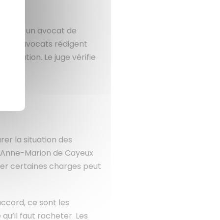
ander à un avocat de
t. Les avocats rédigent
ologation. Le juge vérifie
lider.
rer la situation des
on. Anne-Marion de Cayeux
ier certaines charges peut
ccord, ce sont les
qu’il faut racheter. Les