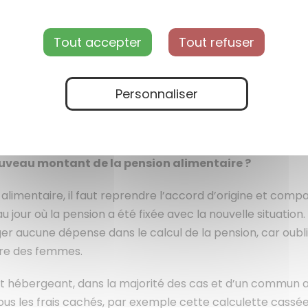
pue : négocier à travers des avocats ou saisir le juge
Tout accepter
Tout refuser
s à trouver un accord personnellement, vous pouvez dem
vec l’avocat adverse, soit directement avec l’autre paren
un accord à l’amiable, le texte est soumis au Jaf pour hom
Personnaliser
érêt de l’enfant et l’équité entre les parties avant de le va
s pouvez demander à votre avocat de saisir le Jaf.
uveau montant de la pension alimentaire ?
alimentaire, il faut reprendre l’accord d’origine et compa
u jour où la pension a été fixée avec la nouvelle situati
 aucune dépense dans le calcul de la pension, car oubl
ière des femmes.
t hébergeant, dans la majorité des cas et d’un commun a
ous les frais cachés, par exemple cette calculette cassée 