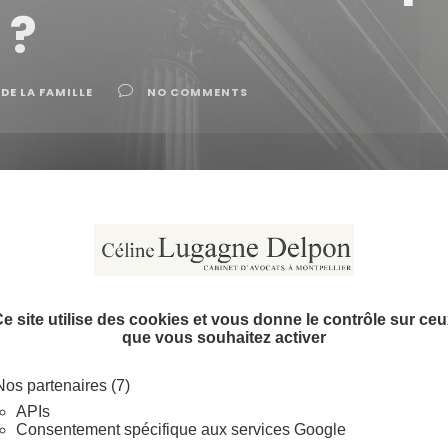
 ?
DE LA FAMILLE
NO COMMENTS
 la famille
>
Comment faire réviser une pension alimentai
fiée si la situation d’un parent change ou si les besoins d
e site utilise des cookies et vous donne le contrôle sur ce
que vous souhaitez activer
e revenus ? Votre enfant a des problèmes de santé ou des
Nos partenaires (7)
e, vous pouvez toujours demander une révision de la pens
APIs
isoire.
Consentement spécifique aux services Google