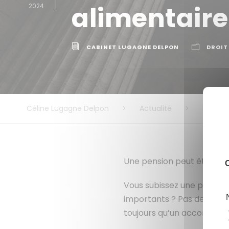
alimentaire
2024
CABINET LUGAGNE DELPON
DROIT 
Céline Lugagne Delpon
>
Actualité
>
Droit de
Une pension peut être modi
C
Vous subissez une perte d
importants ? Pas de paniqu
toujours qu’un accord prov