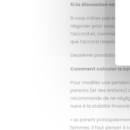
Si la discussion est rom
Si vous n’êtes pas arrivé
négocier pour vous, soit a
l’accord et, comme lors d’
que l’accord respecte l’int
Deuxième possibilité : vou
Comment calculer le no
Pour modifier une pension 
parents (et des enfants) a
recommande de ne négliger
nuire à la stabilité financ
« Le parent principalemen
femmes. Il faut penser à t