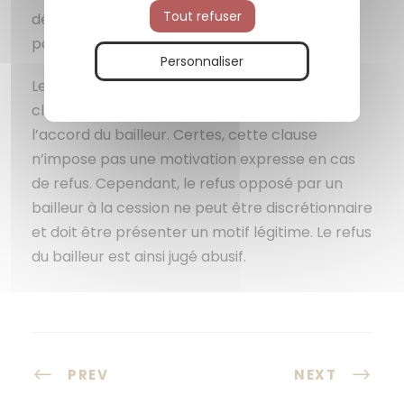
Tout refuser
décision. Ce défaut de motivation est critiqué
par le locataire qui engage un contentieux.
Personnaliser
Les juges notent que le bail comporte une
clause d’agrément qui suspend la cession à
l’accord du bailleur. Certes, cette clause
n’impose pas une motivation expresse en cas
de refus. Cependant, le refus opposé par un
bailleur à la cession ne peut être discrétionnaire
et doit être présenter un motif légitime. Le refus
du bailleur est ainsi jugé abusif.
PREV
NEXT