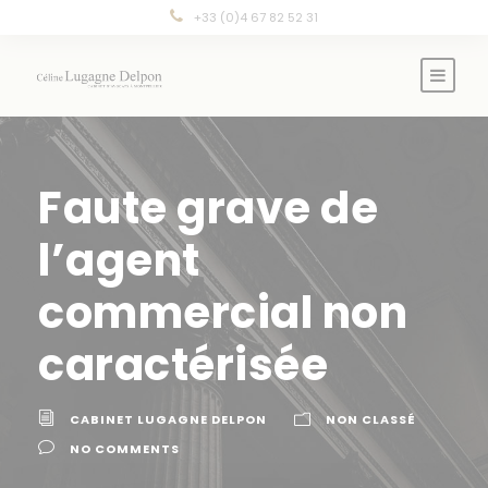
Panneau de gestion des cookies
+33 (0)4 67 82 52 31
Faute grave de
l’agent
commercial non
caractérisée
CABINET LUGAGNE DELPON
NON CLASSÉ
NO COMMENTS