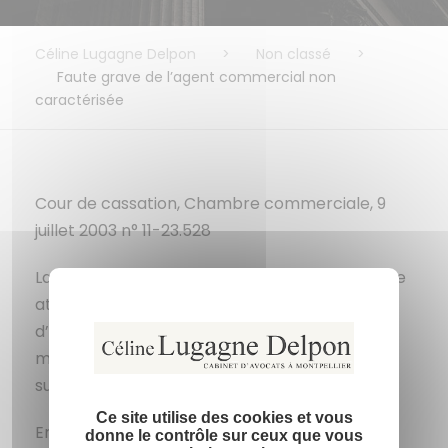
Céline Lugagne Delpon
>
Non classé
>
Faute grave de l’agent commercial non
caractérisée
Cour de cassation, Chambre commerciale, 9
juillet 2003 n° 11-23.528
La faute grave de l’agent commercial qui porte
Masquer l
atteinte à la finalité commune du mandat
X
d’intérêt commun et rend impossible le
maintien du lien contractuel doit être
suffisamment caractérisé.
Ce site utilise des cookies et vous
En cas de cessation de ses relations avec le
donne le contrôle sur ceux que vous