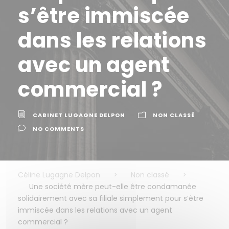
s’être immiscée
dans les relations
avec un agent
commercial ?
CABINET LUGAGNE DELPON
NON CLASSÉ
NO COMMENTS
Céline Lugagne Delpon
>
Non classé
>
Une société mère peut-elle être condamanée
solidairement avec sa filiale simplement pour s’être
immiscée dans les relations avec un agent
commercial ?